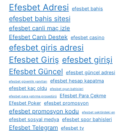
Efesbet Adresi
efesbet bahis
efesbet bahis sitesi
efesbet canli maç izle
Efesbet Canlı Destek
efesbet casino
efesbet giris adresi
Efesbet Giriş
efesbet girişi
Efesbet Güncel
efesbet güncel adresi
efesbet hesap kapatma
efesbet güvenlik yanıtları
efesbet kaç oldu
efesbet oyun bahisleri
Efesbet Para Çekme
efesbet para yatırma prosedürü
Efesbet Poker
efesbet promosyon
efesbet promosyon kodu
efesbet sektördeki en
efesbet sosyal medya
efesbet spor bahisleri
Efesbet Telegram
efesbet tv