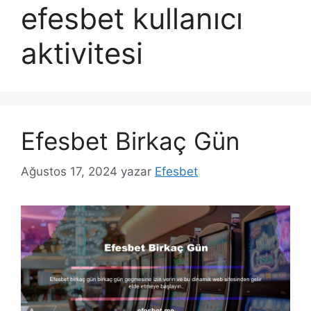
efesbet kullanıcı
aktivitesi
Efesbet Birkaç Gün
Ağustos 17, 2024
yazar
Efesbet