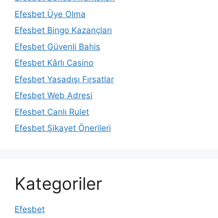
Efesbet Üye Olma
Efesbet Bingo Kazançları
Efesbet Güvenli Bahis
Efesbet Kârlı Casino
Efesbet Yasadışı Fırsatlar
Efesbet Web Adresi
Efesbet Canlı Rulet
Efesbet Şikayet Önerileri
Kategoriler
Efesbet