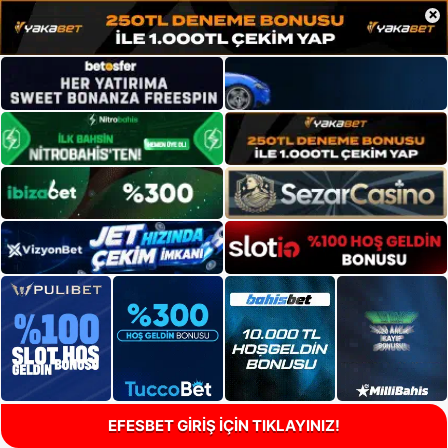
×
EFESBET GİRİŞ İÇİN TIKLAYINIZ!