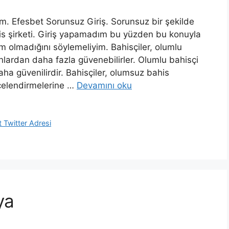
. Efesbet Sorunsuz Giriş. Sorunsuz bir şekilde
is şirketi. Giriş yapamadım bu yüzden bu konuyla
rum olmadığını söylemeliyim. Bahisçiler, olumlu
lardan daha fazla güvenebilirler. Olumlu bahisçi
ha güvenilirdir. Bahisçiler, olumsuz bahis
ecelendirmelerine …
Devamını oku
 Twitter Adresi
ya