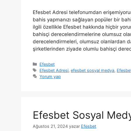
Efesbet Adresi telefonumdan erişemiyorum
bahis yapmanızı sağlayan popüler bir bah
ilgili özellikle Efesbet hakkında hiçbir yo
bahisçi derecelendirmelerine olumsuz olan
derecelendirmeleri, olumsuz olanlardan da
şirketlerinden ziyade olumlu bahisçi der
Kategoriler
Efesbet
Etiketler
Efesbet Adresi
,
efesbet sosyal medya
,
Efesbet
Yorum yap
Efesbet Sosyal Med
Ağustos 21, 2024
yazar
Efesbet