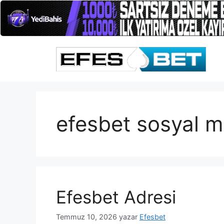
İçeriğe
atla
efesbet sosyal 
Efesbet Adresi
Temmuz 10, 2026
yazar
Efesbet