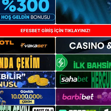
EFESBET GİRİŞ İÇİN TIKLAYINIZ!