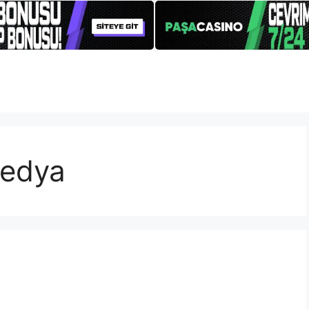
medya