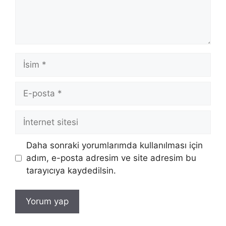
İsim
E-
posta
İnternet
sitesi
Daha sonraki yorumlarımda kullanılması için
adım, e-posta adresim ve site adresim bu
tarayıcıya kaydedilsin.