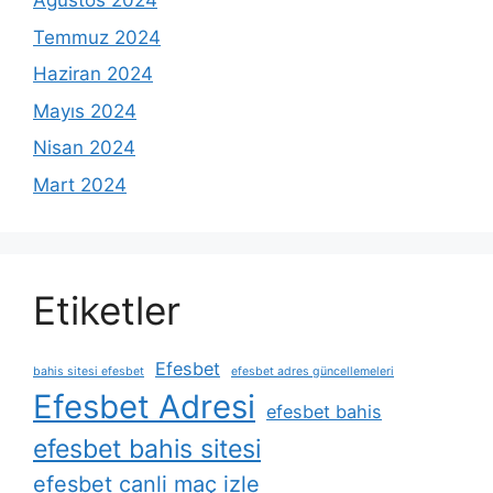
Ağustos 2024
Temmuz 2024
Haziran 2024
Mayıs 2024
Nisan 2024
Mart 2024
Etiketler
Efesbet
bahis sitesi efesbet
efesbet adres güncellemeleri
Efesbet Adresi
efesbet bahis
efesbet bahis sitesi
efesbet canli maç izle