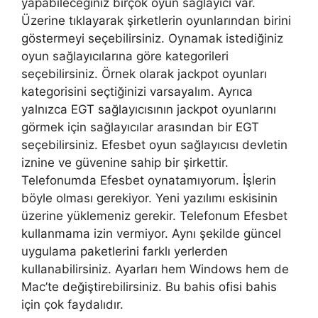
yapabileceğiniz birçok oyun sağlayıcı var.
Üzerine tıklayarak şirketlerin oyunlarından birini
göstermeyi seçebilirsiniz. Oynamak istediğiniz
oyun sağlayıcılarına göre kategorileri
seçebilirsiniz. Örnek olarak jackpot oyunları
kategorisini seçtiğinizi varsayalım. Ayrıca
yalnızca EGT sağlayıcısının jackpot oyunlarını
görmek için sağlayıcılar arasından bir EGT
seçebilirsiniz. Efesbet oyun sağlayıcısı devletin
iznine ve güvenine sahip bir şirkettir.
Telefonumda Efesbet oynatamıyorum. İşlerin
böyle olması gerekiyor. Yeni yazılımı eskisinin
üzerine yüklemeniz gerekir. Telefonum Efesbet
kullanmama izin vermiyor. Aynı şekilde güncel
uygulama paketlerini farklı yerlerden
kullanabilirsiniz. Ayarları hem Windows hem de
Mac’te değiştirebilirsiniz. Bu bahis ofisi bahis
için çok faydalıdır.