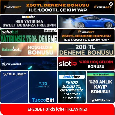
×
EFESBET GİRİŞ İÇİN TIKLAYINIZ!