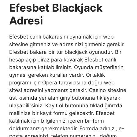
Efesbet Blackjack
Adresi
Efesbet canlı bakarasını oynamak için web
sitesine gitmeniz ve adresinizi girmeniz gerekir.
Efesbet bakara bir tür blackjack oyunudur. Bir
hesap açıp biraz para koyarak Efesbet canlı
bakarasına katılabilirsiniz. Oyunda müşterilerin
uyması gereken kurallar vardır. Ortaklık
programı için Opera tarayıcısına doğru web
sitesi adresini yazmanız gerekir. Casino sitesine
üst kısımda yer alan giriş butonuna tıklayarak
ulaşabilirsiniz. Kayıt ol butonuna tıkladığınızda
mailinize bir kayıt formu gelecektir. Efesbet
katılmak için bilgilerinizi içeren bir form
doldurmanız gerekmektedir. Formda adınızı, e-
posta adresinizi, telefon numaranızı, doğum