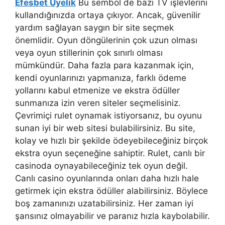
Efesbet Üyelik
Bu sembol de bazı TV işlevlerini
kullandığınızda ortaya çıkıyor. Ancak, güvenilir
yardım sağlayan saygın bir site seçmek
önemlidir. Oyun döngülerinin çok uzun olması
veya oyun stillerinin çok sınırlı olması
mümkündür. Daha fazla para kazanmak için,
kendi oyunlarınızı yapmanıza, farklı ödeme
yollarını kabul etmenize ve ekstra ödüller
sunmanıza izin veren siteler seçmelisiniz.
Çevrimiçi rulet oynamak istiyorsanız, bu oyunu
sunan iyi bir web sitesi bulabilirsiniz. Bu site,
kolay ve hızlı bir şekilde ödeyebileceğiniz birçok
ekstra oyun seçeneğine sahiptir. Rulet, canlı bir
casinoda oynayabileceğiniz tek oyun değil.
Canlı casino oyunlarında onları daha hızlı hale
getirmek için ekstra ödüller alabilirsiniz. Böylece
boş zamanınızı uzatabilirsiniz. Her zaman iyi
şansınız olmayabilir ve paranız hızla kaybolabilir.