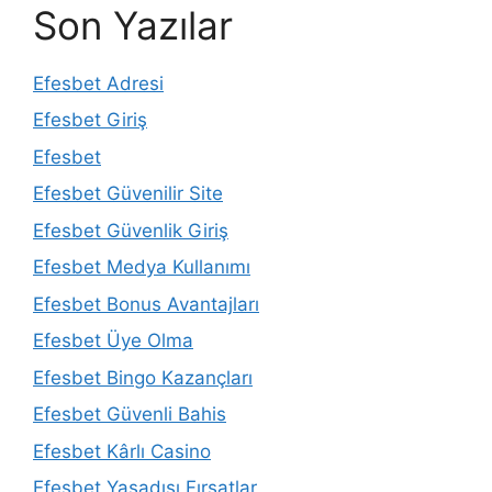
Son Yazılar
Efesbet Adresi
Efesbet Giriş
Efesbet
Efesbet Güvenilir Site
Efesbet Güvenlik Giriş
Efesbet Medya Kullanımı
Efesbet Bonus Avantajları
Efesbet Üye Olma
Efesbet Bingo Kazançları
Efesbet Güvenli Bahis
Efesbet Kârlı Casino
Efesbet Yasadışı Fırsatlar