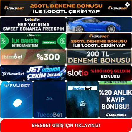
×
EFESBET GİRİŞ İÇİN TIKLAYINIZ!