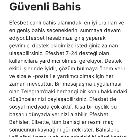
Güvenli Bahis
Efesbet canlı bahis alanındaki en iyi oranları ve
en geniş bahis seçeneklerini sunmaya devam
ediyor.Efesbet hesabınıza giriş yaparak
çevrimiçi destek ekibimize istediğiniz zaman
ulaşabilirsiniz. Efesbet 7-24 desteği olan
kullanıcılara yardımcı olması gerekiyor. Destek
ekibi işlerinde iyidir, çözüm bulmaya önem verir
ve size e -posta ile yardımcı olmak için her
zaman mevcuttur. Bir mesajlaşma uygulaması
olan Telegram’daki herhangi bir konu hakkındaki
düşüncelerinizi paylaşabilirsiniz. Efesbet de
sosyal medyada çok aktif. Kısa bir üyelik bu
başarılı dünyada yerinizi alabilir. Efesbet
Bahisler. Elbette, tüm bahisçiler resmi maç
sonucunun kaynağını görmek ister. Bahislerle