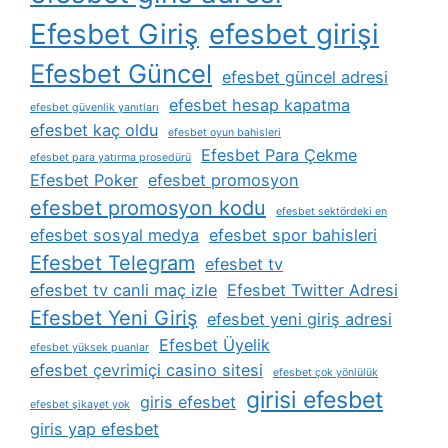
Efesbet Giriş
efesbet girişi
Efesbet Güncel
efesbet güncel adresi
efesbet hesap kapatma
efesbet güvenlik yanıtları
efesbet kaç oldu
efesbet oyun bahisleri
Efesbet Para Çekme
efesbet para yatırma prosedürü
Efesbet Poker
efesbet promosyon
efesbet promosyon kodu
efesbet sektördeki en
efesbet sosyal medya
efesbet spor bahisleri
Efesbet Telegram
efesbet tv
efesbet tv canli maç izle
Efesbet Twitter Adresi
Efesbet Yeni Giriş
efesbet yeni giriş adresi
Efesbet Üyelik
efesbet yüksek puanlar
efesbet çevrimiçi casino sitesi
efesbet çok yönlülük
girisi efesbet
giris efesbet
efesbet şikayet yok
giris yap efesbet