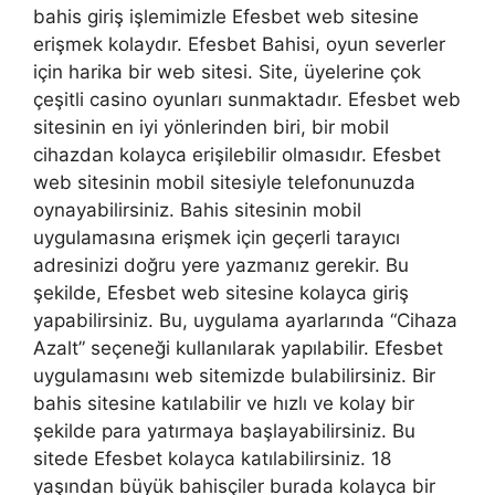
bahis giriş işlemimizle Efesbet web sitesine
erişmek kolaydır. Efesbet Bahisi, oyun severler
için harika bir web sitesi. Site, üyelerine çok
çeşitli casino oyunları sunmaktadır. Efesbet web
sitesinin en iyi yönlerinden biri, bir mobil
cihazdan kolayca erişilebilir olmasıdır. Efesbet
web sitesinin mobil sitesiyle telefonunuzda
oynayabilirsiniz. Bahis sitesinin mobil
uygulamasına erişmek için geçerli tarayıcı
adresinizi doğru yere yazmanız gerekir. Bu
şekilde, Efesbet web sitesine kolayca giriş
yapabilirsiniz. Bu, uygulama ayarlarında “Cihaza
Azalt” seçeneği kullanılarak yapılabilir. Efesbet
uygulamasını web sitemizde bulabilirsiniz. Bir
bahis sitesine katılabilir ve hızlı ve kolay bir
şekilde para yatırmaya başlayabilirsiniz. Bu
sitede Efesbet kolayca katılabilirsiniz. 18
yaşından büyük bahisçiler burada kolayca bir