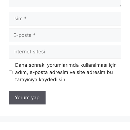
İsim
E-
posta
İnternet
sitesi
Daha sonraki yorumlarımda kullanılması için
adım, e-posta adresim ve site adresim bu
tarayıcıya kaydedilsin.