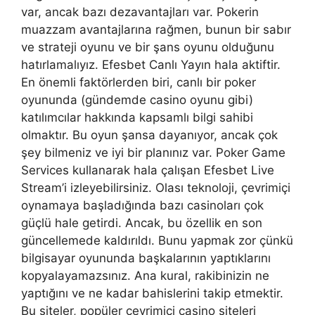
var, ancak bazı dezavantajları var. Pokerin
muazzam avantajlarına rağmen, bunun bir sabır
ve strateji oyunu ve bir şans oyunu olduğunu
hatırlamalıyız. Efesbet Canlı Yayın hala aktiftir.
En önemli faktörlerden biri, canlı bir poker
oyununda (gündemde casino oyunu gibi)
katılımcılar hakkında kapsamlı bilgi sahibi
olmaktır. Bu oyun şansa dayanıyor, ancak çok
şey bilmeniz ve iyi bir planınız var. Poker Game
Services kullanarak hala çalışan Efesbet Live
Stream’i izleyebilirsiniz. Olası teknoloji, çevrimiçi
oynamaya başladığında bazı casinoları çok
güçlü hale getirdi. Ancak, bu özellik en son
güncellemede kaldırıldı. Bunu yapmak zor çünkü
bilgisayar oyununda başkalarının yaptıklarını
kopyalayamazsınız. Ana kural, rakibinizin ne
yaptığını ve ne kadar bahislerini takip etmektir.
Bu siteler, popüler çevrimiçi casino siteleri