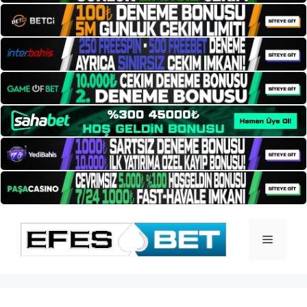
İçeriğe
atla
Menü