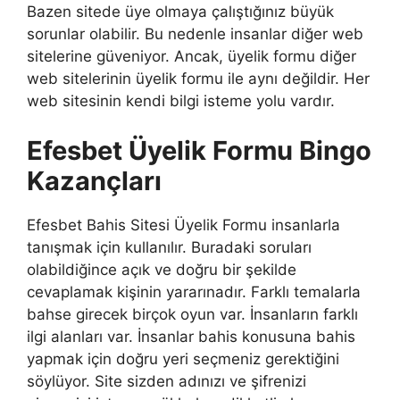
Bazen sitede üye olmaya çalıştığınız büyük
sorunlar olabilir. Bu nedenle insanlar diğer web
sitelerine güveniyor. Ancak, üyelik formu diğer
web sitelerinin üyelik formu ile aynı değildir. Her
web sitesinin kendi bilgi isteme yolu vardır.
Efesbet Üyelik Formu Bingo
Kazançları
Efesbet Bahis Sitesi Üyelik Formu insanlarla
tanışmak için kullanılır. Buradaki soruları
olabildiğince açık ve doğru bir şekilde
cevaplamak kişinin yararınadır. Farklı temalarla
bahse girecek birçok oyun var. İnsanların farklı
ilgi alanları var. İnsanlar bahis konusuna bahis
yapmak için doğru yeri seçmeniz gerektiğini
söylüyor. Site sizden adınızı ve şifrenizi