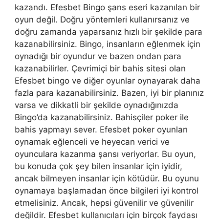
kazandı. Efesbet Bingo şans eseri kazanılan bir
oyun değil. Doğru yöntemleri kullanırsanız ve
doğru zamanda yaparsanız hızlı bir şekilde para
kazanabilirsiniz. Bingo, insanların eğlenmek için
oynadığı bir oyundur ve bazen ondan para
kazanabilirler. Çevrimiçi bir bahis sitesi olan
Efesbet bingo ve diğer oyunlar oynayarak daha
fazla para kazanabilirsiniz. Bazen, iyi bir planınız
varsa ve dikkatli bir şekilde oynadığınızda
Bingo’da kazanabilirsiniz. Bahisçiler poker ile
bahis yapmayı sever. Efesbet poker oyunları
oynamak eğlenceli ve heyecan verici ve
oyunculara kazanma şansı veriyorlar. Bu oyun,
bu konuda çok şey bilen insanlar için iyidir,
ancak bilmeyen insanlar için kötüdür. Bu oyunu
oynamaya başlamadan önce bilgileri iyi kontrol
etmelisiniz. Ancak, hepsi güvenilir ve güvenilir
değildir. Efesbet kullanıcıları için birçok faydası