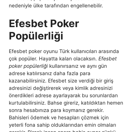
nedeniyle ülke tarafından engellenebilir.
Efesbet Poker
Popülerliği
Efesbet poker oyunu Türk kullanıcıları arasında
çok popüler. Hayatta kalan olacaksın.
Efesbet
poker popülerliği
kullanırsanız ve aynı gün
adrese katılırsanız daha fazla para
kazanabilirsiniz. Efesbet size verdiği bir giriş
adresinizi değiştirerek veya kimlik adresinizi
önerdikleri adrese ayarlayarak bu sorunlardan
kurtulabilirsiniz. Bahse gireriz, katıldıktan hemen
sonra hesabınıza para koymanız gerekir.
Bahisleri ödemek ve hesapları çözmek için
yeterli fona sahip olduklarından emin olmaları