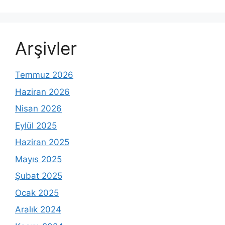
Arşivler
Temmuz 2026
Haziran 2026
Nisan 2026
Eylül 2025
Haziran 2025
Mayıs 2025
Şubat 2025
Ocak 2025
Aralık 2024