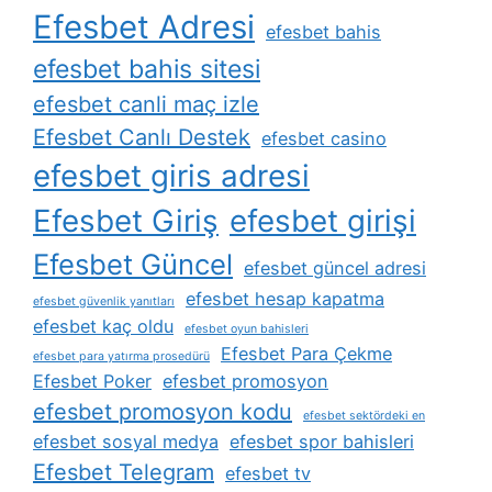
Efesbet Adresi
efesbet bahis
efesbet bahis sitesi
efesbet canli maç izle
Efesbet Canlı Destek
efesbet casino
efesbet giris adresi
Efesbet Giriş
efesbet girişi
Efesbet Güncel
efesbet güncel adresi
efesbet hesap kapatma
efesbet güvenlik yanıtları
efesbet kaç oldu
efesbet oyun bahisleri
Efesbet Para Çekme
efesbet para yatırma prosedürü
Efesbet Poker
efesbet promosyon
efesbet promosyon kodu
efesbet sektördeki en
efesbet sosyal medya
efesbet spor bahisleri
Efesbet Telegram
efesbet tv