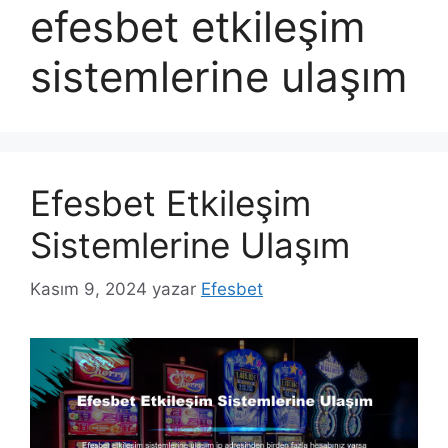
efesbet etkileşim
sistemlerine ulaşım
Efesbet Etkileşim
Sistemlerine Ulaşım
Kasım 9, 2024
yazar
Efesbet