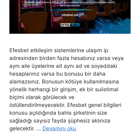
Efesbet etkileşim sistemlerine ulaşım ip
adresinden birden fazla hesabınız varsa veya
aynı aile üyelerine ait aynı ad ve soyaddaki
hesaplarınız varsa bu bonusu bir daha
alamazsınız. Bonusun kötüye kullanılmasına
yönelik herhangi bir girişim, ek bir suiistimal
biçimi olarak görülecek ve
ödüllendirilmeyecektir. Efesbet genel bilgileri
konusu açıldığında bahis şirketinin size
sağladığı sayısız fayda şüphesiz aklınıza
gelecektir. …
Devamını oku