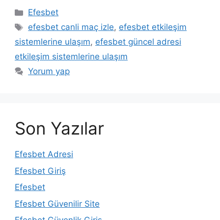
Kategoriler
Efesbet
Etiketler
efesbet canli maç izle
,
efesbet etkileşim
sistemlerine ulaşım
,
efesbet güncel adresi
etkileşim sistemlerine ulaşım
Yorum yap
Son Yazılar
Efesbet Adresi
Efesbet Giriş
Efesbet
Efesbet Güvenilir Site