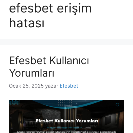
efesbet erişim
hatası
Efesbet Kullanıcı
Yorumları
Ocak 25, 2025
yazar
Efesbet