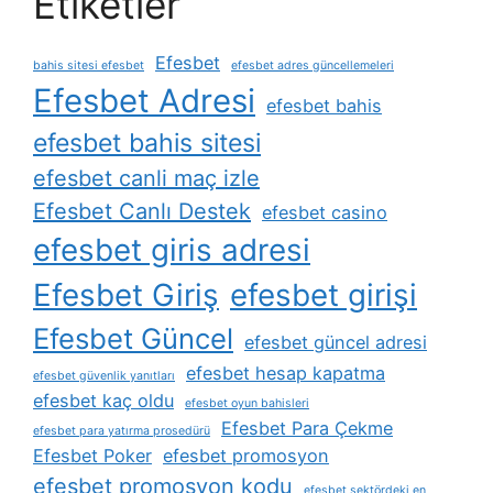
Etiketler
Efesbet
bahis sitesi efesbet
efesbet adres güncellemeleri
Efesbet Adresi
efesbet bahis
efesbet bahis sitesi
efesbet canli maç izle
Efesbet Canlı Destek
efesbet casino
efesbet giris adresi
Efesbet Giriş
efesbet girişi
Efesbet Güncel
efesbet güncel adresi
efesbet hesap kapatma
efesbet güvenlik yanıtları
efesbet kaç oldu
efesbet oyun bahisleri
Efesbet Para Çekme
efesbet para yatırma prosedürü
Efesbet Poker
efesbet promosyon
efesbet promosyon kodu
efesbet sektördeki en