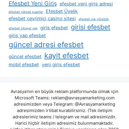
Efesbet Yeni Giriş
efesbet yeni giriş adresi
Efesbet Üyelik
efesbet yüksek puanlar
efesbet çevrimiçi casino sitesi
efesbet çok yönlülük
girisi efesbet
giris efesbet
efesbet şikayet yok
giris yap efesbet
güncel adresi efesbet
kayit efesbet
güncel efesbet
mobil efesbet
yeni giris efesbet
Avrasya'nın en büyük reklam platformunda olmak için
Microsoft Teams:
reklam@avrasyamarketing.com
adresimizden veya Telegram: @Avrasyamarketing
adresimizden irtibat kurabilirsiniz. (Tek iletişim
adreslerimiz teams / telegram ve mail adresimizdir.
Harici hiçbir iletişim adresimiz bulunmamaktadır.