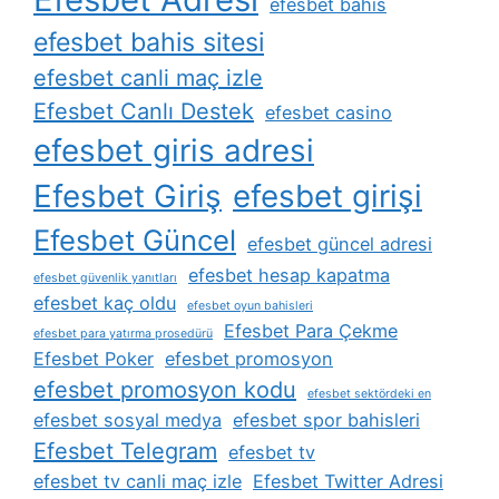
efesbet bahis
efesbet bahis sitesi
efesbet canli maç izle
Efesbet Canlı Destek
efesbet casino
efesbet giris adresi
Efesbet Giriş
efesbet girişi
Efesbet Güncel
efesbet güncel adresi
efesbet hesap kapatma
efesbet güvenlik yanıtları
efesbet kaç oldu
efesbet oyun bahisleri
Efesbet Para Çekme
efesbet para yatırma prosedürü
Efesbet Poker
efesbet promosyon
efesbet promosyon kodu
efesbet sektördeki en
efesbet sosyal medya
efesbet spor bahisleri
Efesbet Telegram
efesbet tv
efesbet tv canli maç izle
Efesbet Twitter Adresi