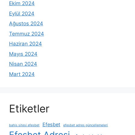
Ekim 2024
Eylül 2024
Ağustos 2024
Temmuz 2024
Haziran 2024
Mayıs 2024
Nisan 2024
Mart 2024
Etiketler
Efesbet
bahis sitesi efesbet
efesbet adres güncellemeleri
Efesbet Adresi