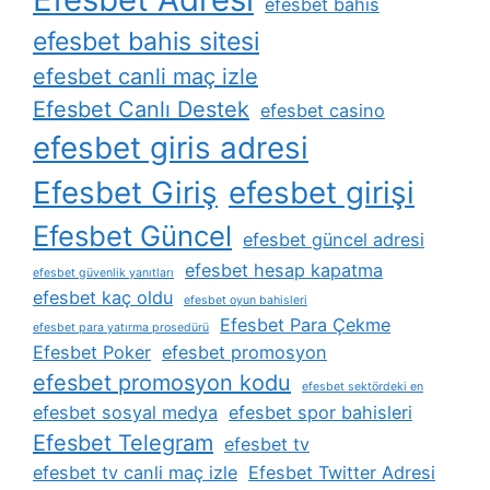
efesbet bahis
efesbet bahis sitesi
efesbet canli maç izle
Efesbet Canlı Destek
efesbet casino
efesbet giris adresi
Efesbet Giriş
efesbet girişi
Efesbet Güncel
efesbet güncel adresi
efesbet hesap kapatma
efesbet güvenlik yanıtları
efesbet kaç oldu
efesbet oyun bahisleri
Efesbet Para Çekme
efesbet para yatırma prosedürü
Efesbet Poker
efesbet promosyon
efesbet promosyon kodu
efesbet sektördeki en
efesbet sosyal medya
efesbet spor bahisleri
Efesbet Telegram
efesbet tv
efesbet tv canli maç izle
Efesbet Twitter Adresi