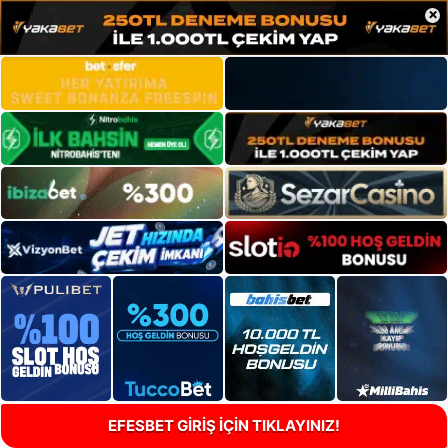
×
EFESBET GİRİŞ İÇİN TIKLAYINIZ!