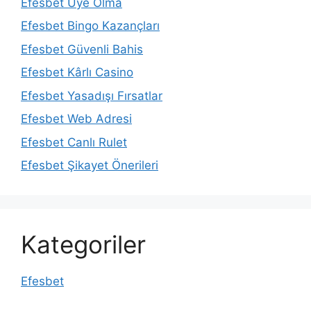
Efesbet Üye Olma
Efesbet Bingo Kazançları
Efesbet Güvenli Bahis
Efesbet Kârlı Casino
Efesbet Yasadışı Fırsatlar
Efesbet Web Adresi
Efesbet Canlı Rulet
Efesbet Şikayet Önerileri
Kategoriler
Efesbet