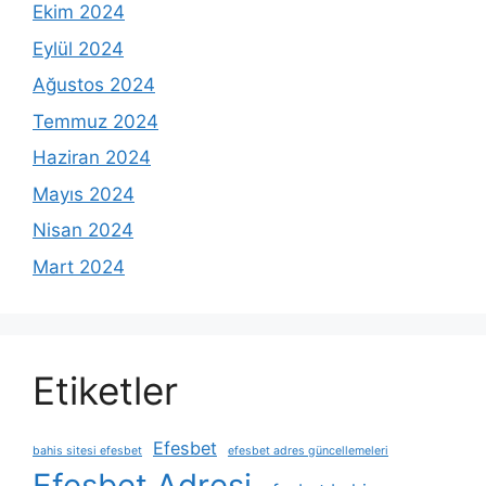
Ekim 2024
Eylül 2024
Ağustos 2024
Temmuz 2024
Haziran 2024
Mayıs 2024
Nisan 2024
Mart 2024
Etiketler
Efesbet
bahis sitesi efesbet
efesbet adres güncellemeleri
Efesbet Adresi