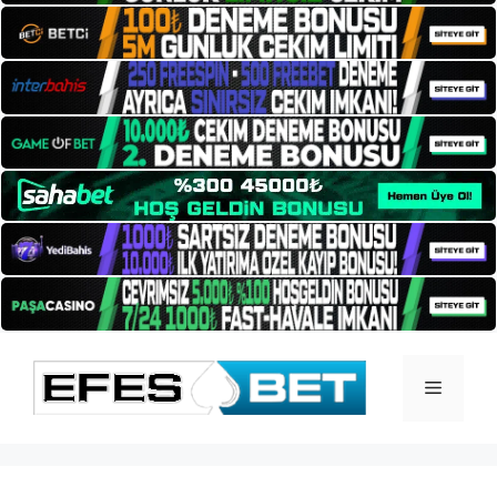
İçeriğe
atla
Menü