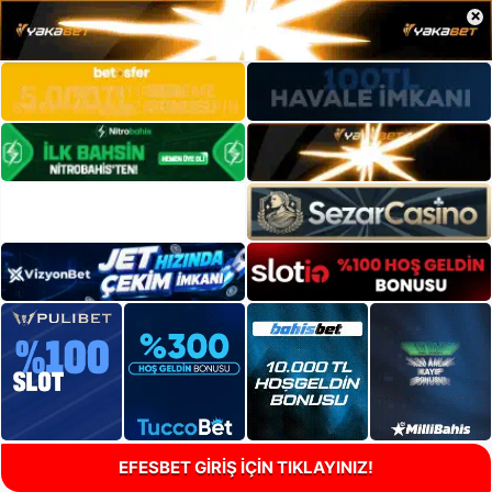
×
EFESBET GİRİŞ İÇİN TIKLAYINIZ!