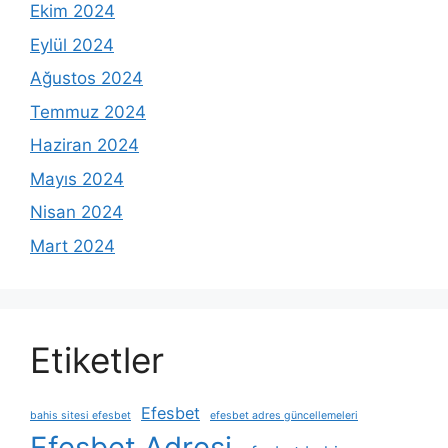
Ekim 2024
Eylül 2024
Ağustos 2024
Temmuz 2024
Haziran 2024
Mayıs 2024
Nisan 2024
Mart 2024
Etiketler
Efesbet
bahis sitesi efesbet
efesbet adres güncellemeleri
Efesbet Adresi