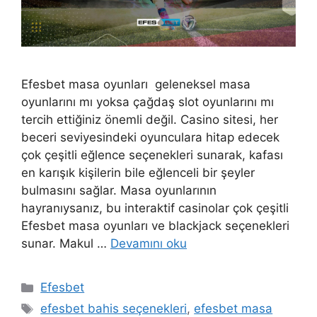
Efesbet masa oyunları geleneksel masa
oyunlarını mı yoksa çağdaş slot oyunlarını mı
tercih ettiğiniz önemli değil. Casino sitesi, her
beceri seviyesindeki oyunculara hitap edecek
çok çeşitli eğlence seçenekleri sunarak, kafası
en karışık kişilerin bile eğlenceli bir şeyler
bulmasını sağlar. Masa oyunlarının
hayranıysanız, bu interaktif casinolar çok çeşitli
Efesbet masa oyunları ve blackjack seçenekleri
sunar. Makul …
Devamını oku
Kategoriler
Efesbet
Etiketler
efesbet bahis seçenekleri
,
efesbet masa