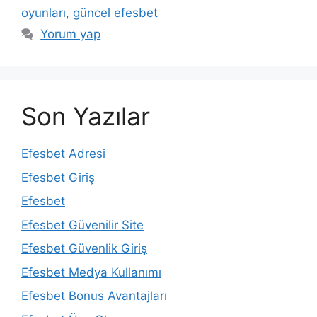
oyunları
,
güncel efesbet
Yorum yap
Son Yazılar
Efesbet Adresi
Efesbet Giriş
Efesbet
Efesbet Güvenilir Site
Efesbet Güvenlik Giriş
Efesbet Medya Kullanımı
Efesbet Bonus Avantajları