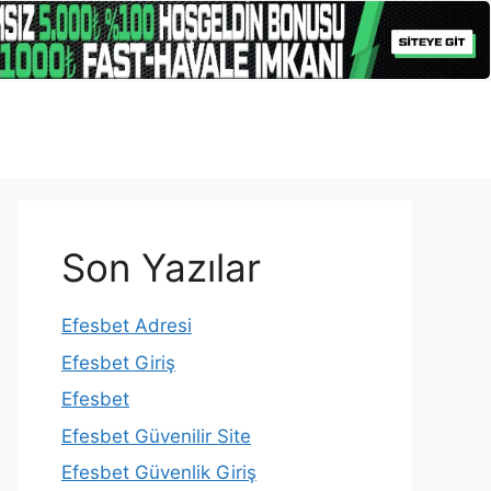
Son Yazılar
Efesbet Adresi
Efesbet Giriş
Efesbet
Efesbet Güvenilir Site
Efesbet Güvenlik Giriş