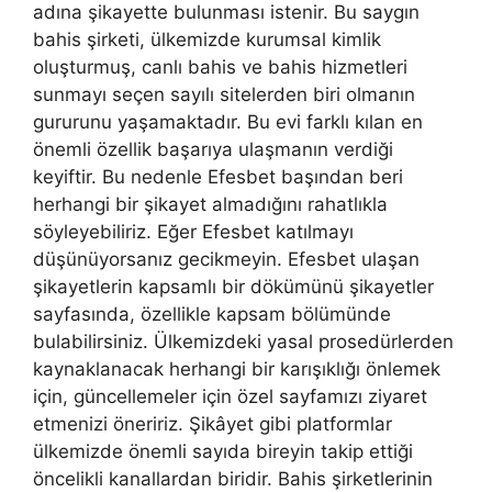
adına şikayette bulunması istenir. Bu saygın
bahis şirketi, ülkemizde kurumsal kimlik
oluşturmuş, canlı bahis ve bahis hizmetleri
sunmayı seçen sayılı sitelerden biri olmanın
gururunu yaşamaktadır. Bu evi farklı kılan en
önemli özellik başarıya ulaşmanın verdiği
keyiftir. Bu nedenle Efesbet başından beri
herhangi bir şikayet almadığını rahatlıkla
söyleyebiliriz. Eğer Efesbet katılmayı
düşünüyorsanız gecikmeyin. Efesbet ulaşan
şikayetlerin kapsamlı bir dökümünü şikayetler
sayfasında, özellikle kapsam bölümünde
bulabilirsiniz. Ülkemizdeki yasal prosedürlerden
kaynaklanacak herhangi bir karışıklığı önlemek
için, güncellemeler için özel sayfamızı ziyaret
etmenizi öneririz. Şikâyet gibi platformlar
ülkemizde önemli sayıda bireyin takip ettiği
öncelikli kanallardan biridir. Bahis şirketlerinin