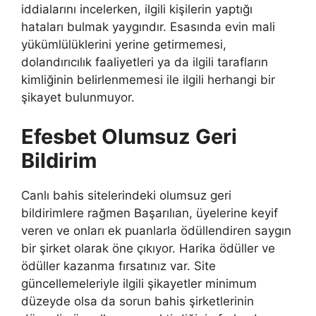
iddialarını incelerken, ilgili kişilerin yaptığı
hataları bulmak yaygındır. Esasında evin mali
yükümlülüklerini yerine getirmemesi,
dolandırıcılık faaliyetleri ya da ilgili tarafların
kimliğinin belirlenmemesi ile ilgili herhangi bir
şikayet bulunmuyor.
Efesbet Olumsuz Geri
Bildirim
Canlı bahis sitelerindeki olumsuz geri
bildirimlere rağmen Başarılıan, üyelerine keyif
veren ve onları ek puanlarla ödüllendiren saygın
bir şirket olarak öne çıkıyor. Harika ödüller ve
ödüller kazanma fırsatınız var. Site
güncellemeleriyle ilgili şikayetler minimum
düzeyde olsa da sorun bahis şirketlerinin