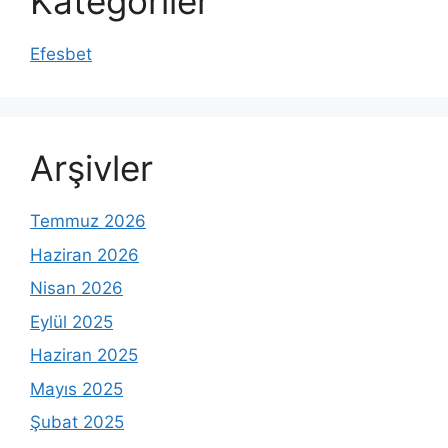
Kategoriler
Efesbet
Arşivler
Temmuz 2026
Haziran 2026
Nisan 2026
Eylül 2025
Haziran 2025
Mayıs 2025
Şubat 2025