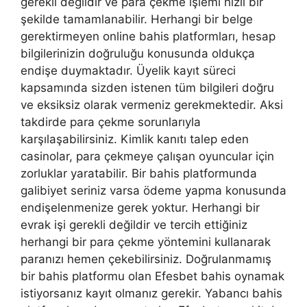
gerekli değildir ve para çekme işlemi hızlı bir
şekilde tamamlanabilir. Herhangi bir belge
gerektirmeyen online bahis platformları, hesap
bilgilerinizin doğruluğu konusunda oldukça
endişe duymaktadır. Üyelik kayıt süreci
kapsamında sizden istenen tüm bilgileri doğru
ve eksiksiz olarak vermeniz gerekmektedir. Aksi
takdirde para çekme sorunlarıyla
karşılaşabilirsiniz. Kimlik kanıtı talep eden
casinolar, para çekmeye çalışan oyuncular için
zorluklar yaratabilir. Bir bahis platformunda
galibiyet seriniz varsa ödeme yapma konusunda
endişelenmenize gerek yoktur. Herhangi bir
evrak işi gerekli değildir ve tercih ettiğiniz
herhangi bir para çekme yöntemini kullanarak
paranızı hemen çekebilirsiniz. Doğrulanmamış
bir bahis platformu olan Efesbet bahis oynamak
istiyorsanız kayıt olmanız gerekir. Yabancı bahis