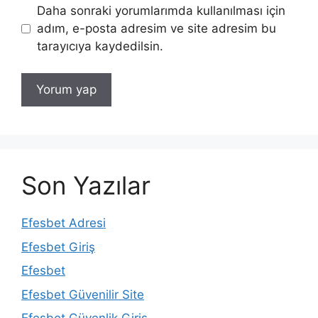
Daha sonraki yorumlarımda kullanılması için
adım, e-posta adresim ve site adresim bu
tarayıcıya kaydedilsin.
Son Yazılar
Efesbet Adresi
Efesbet Giriş
Efesbet
Efesbet Güvenilir Site