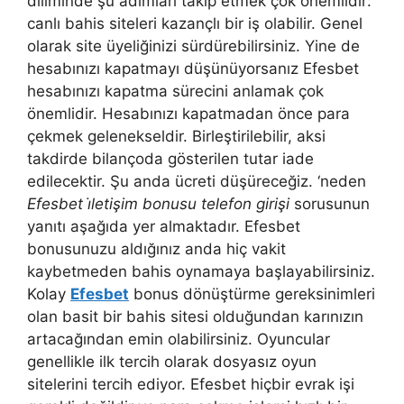
diliminde şu adımları takip etmek çok önemlidir:
canlı bahis siteleri kazançlı bir iş olabilir. Genel
olarak site üyeliğinizi sürdürebilirsiniz. Yine de
hesabınızı kapatmayı düşünüyorsanız Efesbet
hesabınızı kapatma sürecini anlamak çok
önemlidir. Hesabınızı kapatmadan önce para
çekmek gelenekseldir. Birleştirilebilir, aksi
takdirde bilançoda gösterilen tutar iade
edilecektir. Şu anda ücreti düşüreceğiz. ‘neden
Efesbet i̇letişim bonusu telefon girişi
sorusunun
yanıtı aşağıda yer almaktadır. Efesbet
bonusunuzu aldığınız anda hiç vakit
kaybetmeden bahis oynamaya başlayabilirsiniz.
Kolay
Efesbet
bonus dönüştürme gereksinimleri
olan basit bir bahis sitesi olduğundan karınızın
artacağından emin olabilirsiniz. Oyuncular
genellikle ilk tercih olarak dosyasız oyun
sitelerini tercih ediyor. Efesbet hiçbir evrak işi