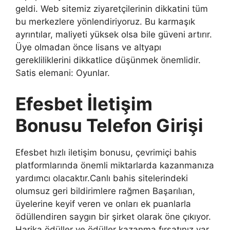
geldi. Web sitemiz ziyaretçilerinin dikkatini tüm
bu merkezlere yönlendiriyoruz. Bu karmaşık
ayrıntılar, maliyeti yüksek olsa bile güveni artırır.
Üye olmadan önce lisans ve altyapı
gerekliliklerini dikkatlice düşünmek önemlidir.
Satis elemani: Oyunlar.
Efesbet İletişim
Bonusu Telefon Girişi
Efesbet hızlı iletişim bonusu, çevrimiçi bahis
platformlarında önemli miktarlarda kazanmanıza
yardımcı olacaktır.Canlı bahis sitelerindeki
olumsuz geri bildirimlere rağmen Başarılıan,
üyelerine keyif veren ve onları ek puanlarla
ödüllendiren saygın bir şirket olarak öne çıkıyor.
Harika ödüller ve ödüller kazanma fırsatınız var.