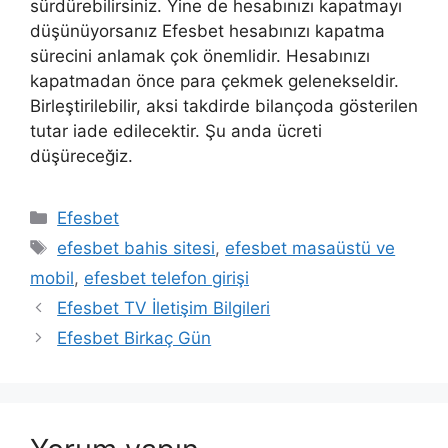
sürdürebilirsiniz. Yine de hesabınızı kapatmayı
düşünüyorsanız Efesbet hesabınızı kapatma
sürecini anlamak çok önemlidir. Hesabınızı
kapatmadan önce para çekmek gelenekseldir.
Birleştirilebilir, aksi takdirde bilançoda gösterilen
tutar iade edilecektir. Şu anda ücreti
düşüreceğiz.
Kategoriler
Efesbet
Etiketler
efesbet bahis sitesi
,
efesbet masaüstü ve
mobil
,
efesbet telefon girişi
Efesbet TV İletişim Bilgileri
Efesbet Birkaç Gün