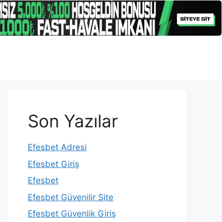
Son Yazılar
Efesbet Adresi
Efesbet Giriş
Efesbet
Efesbet Güvenilir Site
Efesbet Güvenlik Giriş