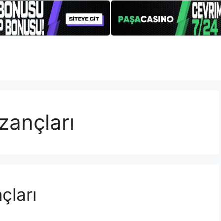
zançları
çları