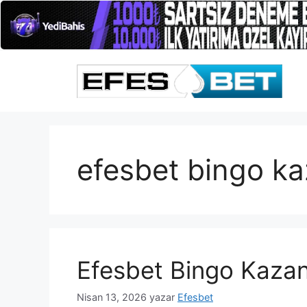
İçeriğe
atla
efesbet bingo ka
Efesbet Bingo Kazan
Nisan 13, 2026
yazar
Efesbet