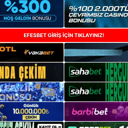
EFESBET GİRİŞ İÇİN TIKLAYINIZ!