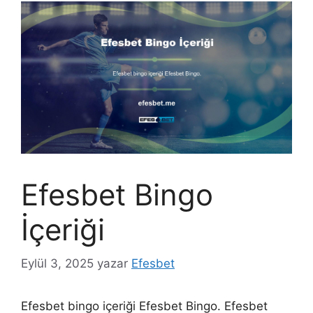
Efesbet Bingo
İçeriği
Eylül 3, 2025
yazar
Efesbet
Efesbet bingo içeriği Efesbet Bingo. Efesbet