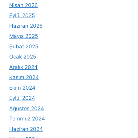
Nisan 2026
Eylül 2025
Haziran 2025
Mayıs 2025
Şubat 2025
Ocak 2025
Aralık 2024
Kasım 2024
Ekim 2024
Eylül 2024
Ağustos 2024
Temmuz 2024
Haziran 2024