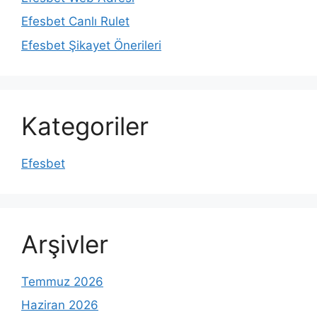
Efesbet Canlı Rulet
Efesbet Şikayet Önerileri
Kategoriler
Efesbet
Arşivler
Temmuz 2026
Haziran 2026