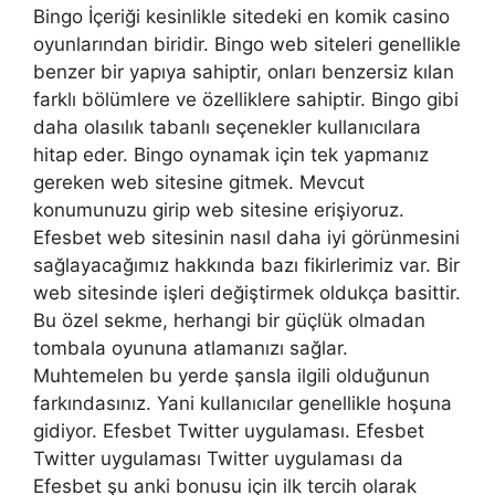
Bingo İçeriği kesinlikle sitedeki en komik casino
oyunlarından biridir. Bingo web siteleri genellikle
benzer bir yapıya sahiptir, onları benzersiz kılan
farklı bölümlere ve özelliklere sahiptir. Bingo gibi
daha olasılık tabanlı seçenekler kullanıcılara
hitap eder. Bingo oynamak için tek yapmanız
gereken web sitesine gitmek. Mevcut
konumunuzu girip web sitesine erişiyoruz.
Efesbet web sitesinin nasıl daha iyi görünmesini
sağlayacağımız hakkında bazı fikirlerimiz var. Bir
web sitesinde işleri değiştirmek oldukça basittir.
Bu özel sekme, herhangi bir güçlük olmadan
tombala oyununa atlamanızı sağlar.
Muhtemelen bu yerde şansla ilgili olduğunun
farkındasınız. Yani kullanıcılar genellikle hoşuna
gidiyor. Efesbet Twitter uygulaması. Efesbet
Twitter uygulaması Twitter uygulaması da
Efesbet şu anki bonusu için ilk tercih olarak