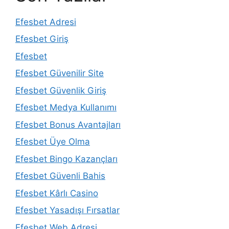
Efesbet Adresi
Efesbet Giriş
Efesbet
Efesbet Güvenilir Site
Efesbet Güvenlik Giriş
Efesbet Medya Kullanımı
Efesbet Bonus Avantajları
Efesbet Üye Olma
Efesbet Bingo Kazançları
Efesbet Güvenli Bahis
Efesbet Kârlı Casino
Efesbet Yasadışı Fırsatlar
Efesbet Web Adresi