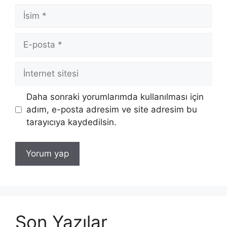
İsim
E-
posta
İnternet
sitesi
Daha sonraki yorumlarımda kullanılması için
adım, e-posta adresim ve site adresim bu
tarayıcıya kaydedilsin.
Son Yazılar