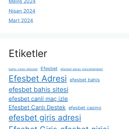
Mayıs 2024
Nisan 2024
Mart 2024
Etiketler
Efesbet
bahis sitesi efesbet
efesbet adres güncellemeleri
Efesbet Adresi
efesbet bahis
efesbet bahis sitesi
efesbet canli maç izle
Efesbet Canlı Destek
efesbet casino
efesbet giris adresi