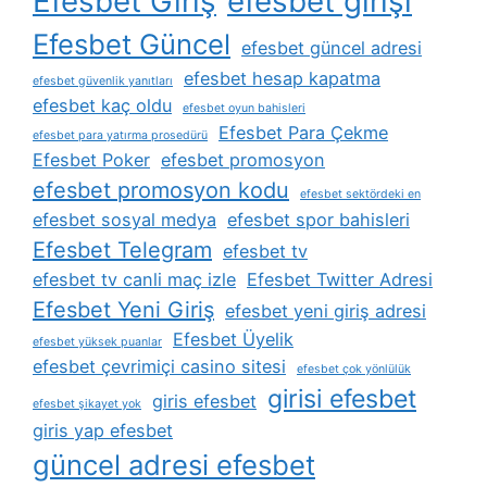
Efesbet Giriş
efesbet girişi
Efesbet Güncel
efesbet güncel adresi
efesbet hesap kapatma
efesbet güvenlik yanıtları
efesbet kaç oldu
efesbet oyun bahisleri
Efesbet Para Çekme
efesbet para yatırma prosedürü
Efesbet Poker
efesbet promosyon
efesbet promosyon kodu
efesbet sektördeki en
efesbet sosyal medya
efesbet spor bahisleri
Efesbet Telegram
efesbet tv
efesbet tv canli maç izle
Efesbet Twitter Adresi
Efesbet Yeni Giriş
efesbet yeni giriş adresi
Efesbet Üyelik
efesbet yüksek puanlar
efesbet çevrimiçi casino sitesi
efesbet çok yönlülük
girisi efesbet
giris efesbet
efesbet şikayet yok
giris yap efesbet
güncel adresi efesbet